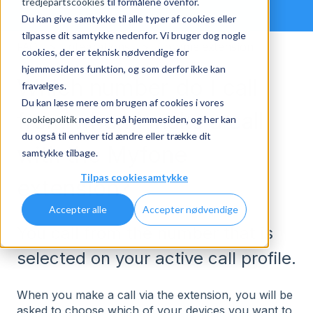
tredjepartscookies
til formålene ovenfor.
Du kan give samtykke til alle typer af cookies eller
tilpasse dit samtykke nedenfor. Vi bruger dog nogle
FAQ
Integrations
Chrome extension
cookies, der er teknisk nødvendige for
hjemmesidens funktion, og som derfor ikke kan
Which number do I call
fravælges.
Du kan læse mere om brugen af cookies i vores
from when I make a call
cookiepolitik
nederst på hjemmesiden, og her kan
du også til enhver tid ændre eller trække dit
with the Myfone
samtykke tilbage.
Tilpas cookiesamtykke
extension?
Accepter alle
Accepter nødvendige
You call from the number that is
selected on your active call profile.
When you make a call via the extension, you will be
asked to choose which of your devices you want to