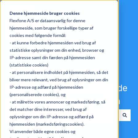
English
Show submenu for translations
Denne hjemmeside bruger cookies
Flexfone A/S er dataansvarlig for denne
hjemmeside, som bruger forskellige typer af
cookies med følgende formål:
- at kunne forbedre hjemmesiden ved brug af
statistiske oplysninger om din enhed, browser og
IP-adresse samt din færden på hjemmesiden
(statistiske cookies)
- at personalisere indholdet på hjemmesiden, så det
bliver mere relevant, ved brug af oplysninger om din
Choose a category, and finde
IP-adresse og adfærd på hjemmesiden
(personaliserede cookies), og
the answer to your question
- at målrette vores annoncer og markedsføring, så
det matcher dine interesser, ved brug af
oplysninger om din IP-adresse og adfærd på
There are no suggestions because the search field i
hjemmesiden (markedsføringscookies).
Vi anvender både egne cookies og