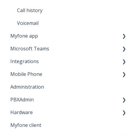
Call history
Voicemail
Myfone app
Microsoft Teams
Guide to Myfone app
Integrations
General about the Myfone app
Calling with Microsoft Teams
Mobile Phone
Microsoft Teams presence
Chrome extension
Administration
Busylight
VoLTE and WiFi-calling
PBXAdmin
Network
Hardware
Mobile subscription
Important information
Myfone client
SIM card
Basic functions
Headset