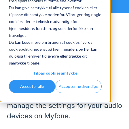
tredjepartscookies
til formålene ovenfor.
Du kan give samtykke til alle typer af cookies eller
tilpasse dit samtykke nedenfor. Vi bruger dog nogle
FAQ
Myfone
cookies, der er teknisk nødvendige for
hjemmesidens funktion, og som derfor ikke kan
Guide for softphone (Call with Myfone)
fravælges.
Du kan læse mere om brugen af cookies i vores
How do I manage the
cookiepolitik
nederst på hjemmesiden, og her kan
du også til enhver tid ændre eller trække dit
settings for my audio
samtykke tilbage.
Tilpas cookiesamtykke
devices?
Accepter alle
Accepter nødvendige
Here you can learn how to
manage the settings for your audio
devices on Myfone.