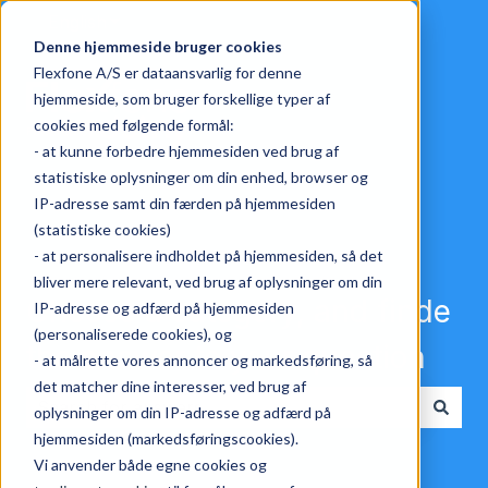
English
Show submenu for translations
Denne hjemmeside bruger cookies
Flexfone A/S er dataansvarlig for denne
hjemmeside, som bruger forskellige typer af
cookies med følgende formål:
- at kunne forbedre hjemmesiden ved brug af
statistiske oplysninger om din enhed, browser og
IP-adresse samt din færden på hjemmesiden
(statistiske cookies)
- at personalisere indholdet på hjemmesiden, så det
bliver mere relevant, ved brug af oplysninger om din
Choose a category, and finde
IP-adresse og adfærd på hjemmesiden
(personaliserede cookies), og
the answer to your question
- at målrette vores annoncer og markedsføring, så
det matcher dine interesser, ved brug af
oplysninger om din IP-adresse og adfærd på
There are no suggestions because the search field i
hjemmesiden (markedsføringscookies).
Vi anvender både egne cookies og