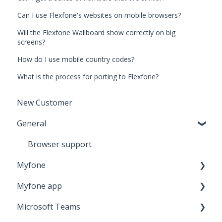
Can I use Flexfone's websites on mobile browsers?
Will the Flexfone Wallboard show correctly on big
screens?
How do I use mobile country codes?
What is the process for porting to Flexfone?
New Customer
General
Browser support
Myfone
Myfone app
General about Myfone
Microsoft Teams
Guide for softphone (Call with Myfone)
Guide to Myfone app