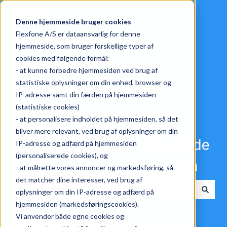
English
Show submenu for translations
Denne hjemmeside bruger cookies
Flexfone A/S er dataansvarlig for denne
hjemmeside, som bruger forskellige typer af
cookies med følgende formål:
- at kunne forbedre hjemmesiden ved brug af
statistiske oplysninger om din enhed, browser og
IP-adresse samt din færden på hjemmesiden
(statistiske cookies)
- at personalisere indholdet på hjemmesiden, så det
bliver mere relevant, ved brug af oplysninger om din
Choose a category, and finde
IP-adresse og adfærd på hjemmesiden
(personaliserede cookies), og
the answer to your question
- at målrette vores annoncer og markedsføring, så
det matcher dine interesser, ved brug af
oplysninger om din IP-adresse og adfærd på
There are no suggestions because the search field i
hjemmesiden (markedsføringscookies).
Vi anvender både egne cookies og