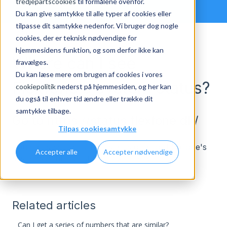
tredjepartscookies
til formålene ovenfor.
Du kan give samtykke til alle typer af cookies eller
tilpasse dit samtykke nedenfor. Vi bruger dog nogle
FAQ
General
cookies, der er teknisk nødvendige for
hjemmesidens funktion, og som derfor ikke kan
Where can I see
fravælges.
Du kan læse mere om brugen af cookies i vores
Flexfone's system status?
cookiepolitik
nederst på hjemmesiden, og her kan
du også til enhver tid ændre eller trække dit
samtykke tilbage.
Go to https://status.flexfone.dk/
Tilpas cookiesamtykke
You can see the current status of all of Flexfone's
Accepter alle
Accepter nødvendige
https://status.flexfone.dk/
systems at
Related articles
Can I get a series of numbers that are similar?