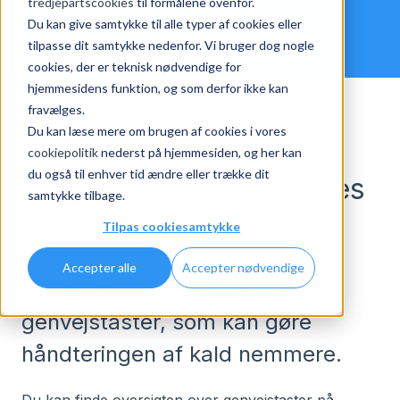
tredjepartscookies
til formålene ovenfor.
Du kan give samtykke til alle typer af cookies eller
tilpasse dit samtykke nedenfor. Vi bruger dog nogle
cookies, der er teknisk nødvendige for
hjemmesidens funktion, og som derfor ikke kan
Ofte stillede spørgsmål
Myfone
fravælges.
Du kan læse mere om brugen af cookies i vores
Guide til softphone (Ring med Myfone)
cookiepolitik
nederst på hjemmesiden, og her kan
du også til enhver tid ændre eller trække dit
Genvejstaster til Myfones
samtykke tilbage.
softphone
Tilpas cookiesamtykke
Accepter alle
Accepter nødvendige
Her er en oversigt over de
genvejstaster, som kan gøre
håndteringen af kald nemmere.