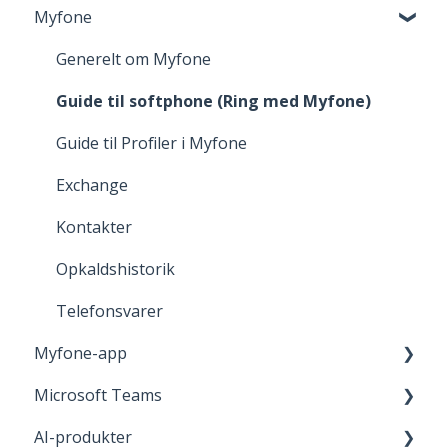
Myfone
Browserunderstøttelse
Generelt om Myfone
Guide til softphone (Ring med Myfone)
Guide til Profiler i Myfone
Exchange
Kontakter
Opkaldshistorik
Telefonsvarer
Myfone-app
Microsoft Teams
Guide til Myfone-app
AI-produkter
Generelt om Myfone-app
Microsoft Teams-telefoni