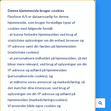
Dansk
Vis undermenu for oversættelser
Denne hjemmeside bruger cookies
Flexfone A/S er dataansvarlig for denne
hjemmeside, som bruger forskellige typer af
cookies med følgende formål:
- at kunne forbedre hjemmesiden ved brug af
statistiske oplysninger om din enhed, browser og
IP-adresse samt din færden på hjemmesiden
(statistiske cookies)
- at personalisere indholdet på hjemmesiden, så det
bliver mere relevant, ved brug af oplysninger om din
Har du spørgsmål til
IP-adresse og adfærd på hjemmesiden
(personaliserede cookies), og
Flexfones produkter? Find
- at målrette vores annoncer og markedsføring, så
det matcher dine interesser, ved brug af
svarene her.
oplysninger om din IP-adresse og adfærd på
hjemmesiden (markedsføringscookies).
Vi anvender både egne cookies og
Der er ingen forslag, da søgefeltet er tomt.