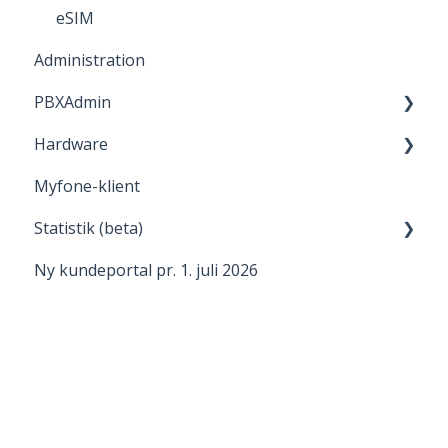
eSIM
Administration
PBXAdmin
Hardware
Vigtige informationer
Myfone-klient
Basale funktioner
Headset
Statistik (beta)
Udvidede funktioner
Bordtelefon
Ny kundeportal pr. 1. juli 2026
Integration
Generelt om statistik
Azure AD
Rapport
Microsoft Azure AD
Visning af statistik
Webopslag
Medier