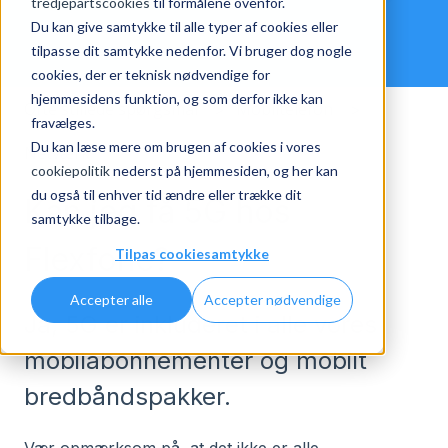
tredjepartscookies
til formålene ovenfor.
Du kan give samtykke til alle typer af cookies eller
tilpasse dit samtykke nedenfor. Vi bruger dog nogle
cookies, der er teknisk nødvendige for
hjemmesidens funktion, og som derfor ikke kan
Ofte stillede spørgsmål
Mobiltelefon
fravælges.
Du kan læse mere om brugen af cookies i vores
Netværk
cookiepolitik
nederst på hjemmesiden, og her kan
du også til enhver tid ændre eller trække dit
Kan jeg få 5G hos
samtykke tilbage.
Flexfone?
Tilpas cookiesamtykke
Accepter alle
Accepter nødvendige
Ja, 5G er inkluderet i alle vores
mobilabonnementer og mobilt
bredbåndspakker.