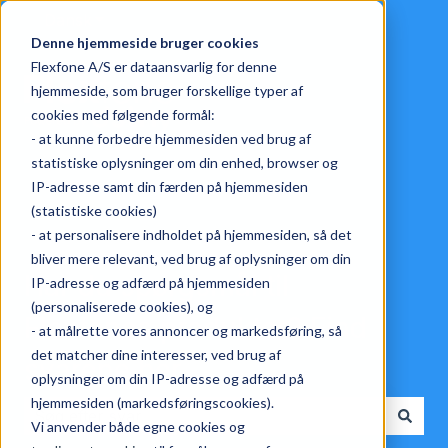
Dansk
Vis undermenu for oversættelser
Denne hjemmeside bruger cookies
Flexfone A/S er dataansvarlig for denne
hjemmeside, som bruger forskellige typer af
cookies med følgende formål:
- at kunne forbedre hjemmesiden ved brug af
statistiske oplysninger om din enhed, browser og
IP-adresse samt din færden på hjemmesiden
(statistiske cookies)
- at personalisere indholdet på hjemmesiden, så det
bliver mere relevant, ved brug af oplysninger om din
Har du spørgsmål til
IP-adresse og adfærd på hjemmesiden
(personaliserede cookies), og
Flexfones produkter? Find
- at målrette vores annoncer og markedsføring, så
det matcher dine interesser, ved brug af
svarene her.
oplysninger om din IP-adresse og adfærd på
hjemmesiden (markedsføringscookies).
Vi anvender både egne cookies og
Der er ingen forslag, da søgefeltet er tomt.