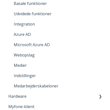
SIM-kort
Basale funktioner
eSIM
Udvidede funktioner
Integration
Azure AD
Microsoft Azure AD
Webopslag
Medier
Indstillinger
Medarbejderskabeloner
Hardware
Myfone-klient
Headset