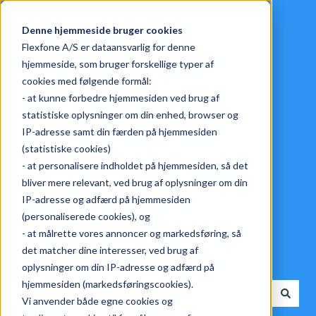
Dansk
Vis undermenu for oversættelser
Denne hjemmeside bruger cookies
Flexfone A/S er dataansvarlig for denne
hjemmeside, som bruger forskellige typer af
cookies med følgende formål:
- at kunne forbedre hjemmesiden ved brug af
statistiske oplysninger om din enhed, browser og
IP-adresse samt din færden på hjemmesiden
(statistiske cookies)
- at personalisere indholdet på hjemmesiden, så det
bliver mere relevant, ved brug af oplysninger om din
Har du spørgsmål til
IP-adresse og adfærd på hjemmesiden
(personaliserede cookies), og
Flexfones produkter? Find
- at målrette vores annoncer og markedsføring, så
det matcher dine interesser, ved brug af
svarene her.
oplysninger om din IP-adresse og adfærd på
hjemmesiden (markedsføringscookies).
Vi anvender både egne cookies og
Der er ingen forslag, da søgefeltet er tomt.