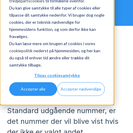
tredjepartscookies
til formålene ovenfor.
Du kan give samtykke til alle typer af cookies eller
tilpasse dit samtykke nedenfor. Vi bruger dog nogle
cookies, der er teknisk nødvendige for
hjemmesidens funktion, og som derfor ikke kan
Ofte stillede spørgsmål
PBXAdmin
fravælges.
Du kan læse mere om brugen af cookies i vores
Vigtige informationer
cookiepolitik
nederst på hjemmesiden, og her kan
du også til enhver tid ændre eller trække dit
Valg af standard
samtykke tilbage.
udgående nummer i
Tilpas cookiesamtykke
PBXAdmin
Accepter alle
Accepter nødvendige
Standard udgående nummer, er
det nummer der vil blive vist hvis
der ikke er valgt andet.