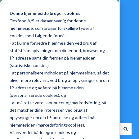
Dansk
Vis undermenu for oversættelser
Denne hjemmeside bruger cookies
Flexfone A/S er dataansvarlig for denne
hjemmeside, som bruger forskellige typer af
cookies med følgende formål:
- at kunne forbedre hjemmesiden ved brug af
statistiske oplysninger om din enhed, browser og
IP-adresse samt din færden på hjemmesiden
(statistiske cookies)
- at personalisere indholdet på hjemmesiden, så det
bliver mere relevant, ved brug af oplysninger om din
Har du spørgsmål til
IP-adresse og adfærd på hjemmesiden
(personaliserede cookies), og
Flexfones produkter? Find
- at målrette vores annoncer og markedsføring, så
det matcher dine interesser, ved brug af
svarene her.
oplysninger om din IP-adresse og adfærd på
hjemmesiden (markedsføringscookies).
Vi anvender både egne cookies og
Der er ingen forslag, da søgefeltet er tomt.