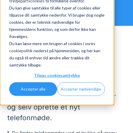
tredjepartscookies
til formålene ovenfor.
Du kan give samtykke til alle typer af cookies eller
tilpasse dit samtykke nedenfor. Vi bruger dog nogle
cookies, der er teknisk nødvendige for
hjemmesidens funktion, og som derfor ikke kan
Ofte stillede spørgsmål
Myfone-app
fravælges.
Du kan læse mere om brugen af cookies i vores
Guide til Myfone-app
cookiepolitik
nederst på hjemmesiden, og her kan
du også til enhver tid ændre eller trække dit
Telefonmøde i Myfone-
samtykke tilbage.
appen
Tilpas cookiesamtykke
Accepter alle
Accepter nødvendige
Her kan du se alle telefonmøder
og selv oprette et nyt
telefonmøde.