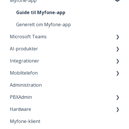
Myfone-app
Generelt om Myfone
Guide til softphone (Ring med Myfone)
Guide til Myfone-app
Guide til Profiler i Myfone
Generelt om Myfone-app
Microsoft Teams
Exchange
AI-produkter
Kontakter
Microsoft Teams-telefoni
Integrationer
Opkaldshistorik
Microsoft Teams-status
Voice - og Chat Agents
Mobiltelefon
Telefonsvarer
CallAI
Chrome udvidelse
Administration
Busylight
VoLTE og WiFi-opkald
PBXAdmin
Netværk
Hardware
Mobilabonnement
Vigtige informationer
Myfone-klient
SIM-kort
Basale funktioner
Headset