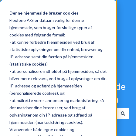
English
Show submenu for translations
Denne hjemmeside bruger cookies
Flexfone A/S er dataansvarlig for denne
hjemmeside, som bruger forskellige typer af
cookies med følgende formål:
- at kunne forbedre hjemmesiden ved brug af
statistiske oplysninger om din enhed, browser og
IP-adresse samt din færden på hjemmesiden
(statistiske cookies)
- at personalisere indholdet på hjemmesiden, så det
bliver mere relevant, ved brug af oplysninger om din
Choose a category, and finde
IP-adresse og adfærd på hjemmesiden
(personaliserede cookies), og
the answer to your question
- at målrette vores annoncer og markedsføring, så
det matcher dine interesser, ved brug af
oplysninger om din IP-adresse og adfærd på
There are no suggestions because the search field i
hjemmesiden (markedsføringscookies).
Vi anvender både egne cookies og