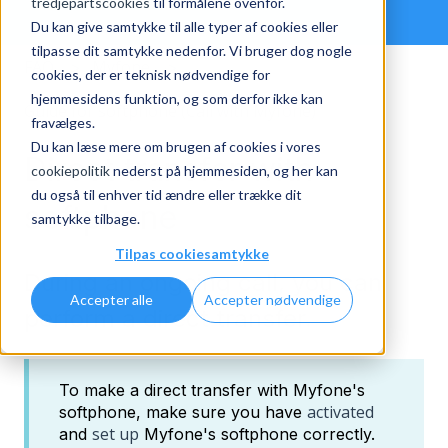
tredjepartscookies
til formålene ovenfor.
Du kan give samtykke til alle typer af cookies eller
tilpasse dit samtykke nedenfor. Vi bruger dog nogle
FAQ
Myfone
cookies, der er teknisk nødvendige for
hjemmesidens funktion, og som derfor ikke kan
Guide for softphone (Call with Myfone)
fravælges.
Du kan læse mere om brugen af cookies i vores
Direct transfer with
cookiepolitik
nederst på hjemmesiden, og her kan
du også til enhver tid ændre eller trække dit
softphone
samtykke tilbage.
Tilpas cookiesamtykke
During an ongoing call, you can
Accepter alle
Accepter nødvendige
perform a direct transfer.
To make a direct transfer with Myfone's
activated
softphone, make sure you have
set up
and
Myfone's softphone correctly.